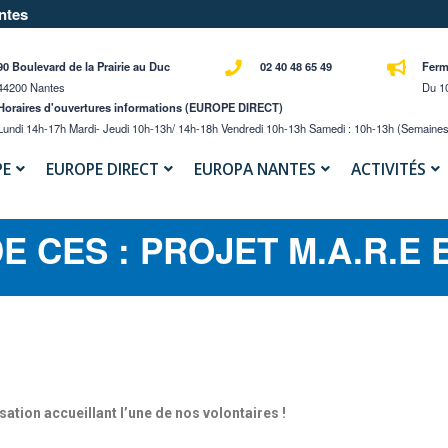
ntes
90 Boulevard de la Prairie au Duc
02 40 48 65 49
Ferm
44200 Nantes
Du 10
Horaires d'ouvertures informations (EUROPE DIRECT)
Lundi 14h-17h Mardi- Jeudi 10h-13h/ 14h-18h Vendredi 10h-13h Samedi : 10h-13h (semaines
PE
EUROPE DIRECT
EUROPA NANTES
ACTIVITÉS
E CES : PROJET M.A.R.E E
tion accueillant l’une de nos volontaires !