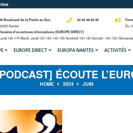
ntes
90 Boulevard de la Prairie au Duc
02 40 48 65 49
Ferm
44200 Nantes
Du 10
Horaires d'ouvertures informations (EUROPE DIRECT)
Lundi 14h-17h Mardi- Jeudi 10h-13h/ 14h-18h Vendredi 10h-13h Samedi : 10h-13h (semaines
PE
EUROPE DIRECT
EUROPA NANTES
ACTIVITÉS
PODCAST] ÉCOUTE L’EU
HOME
2024
JUIN