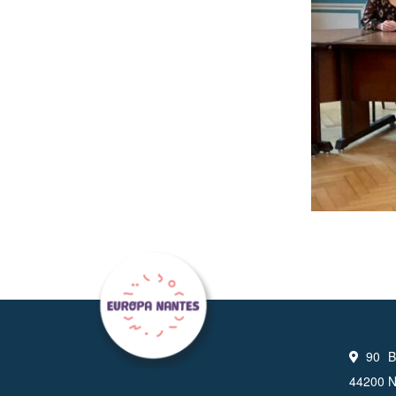
90 Bo
44200 N