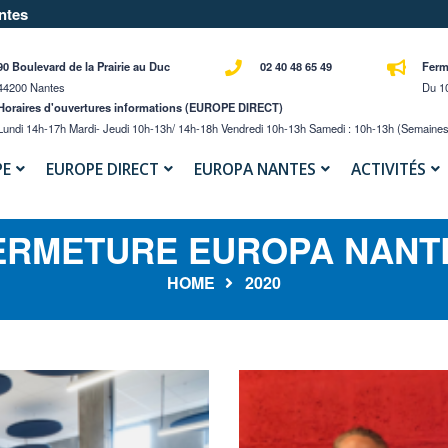
ntes
90 Boulevard de la Prairie au Duc
02 40 48 65 49
Ferm
44200 Nantes
Du 10
Horaires d'ouvertures informations (EUROPE DIRECT)
Lundi 14h-17h Mardi- Jeudi 10h-13h/ 14h-18h Vendredi 10h-13h Samedi : 10h-13h (semaines
PE
EUROPE DIRECT
EUROPA NANTES
ACTIVITÉS
ERMETURE EUROPA NANT
HOME
2020