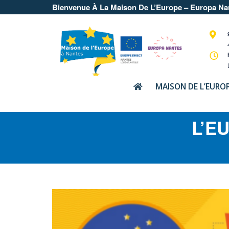
Bienvenue À La Maison De L’Europe – Europa Na
MAISON DE L’EURO
L’E