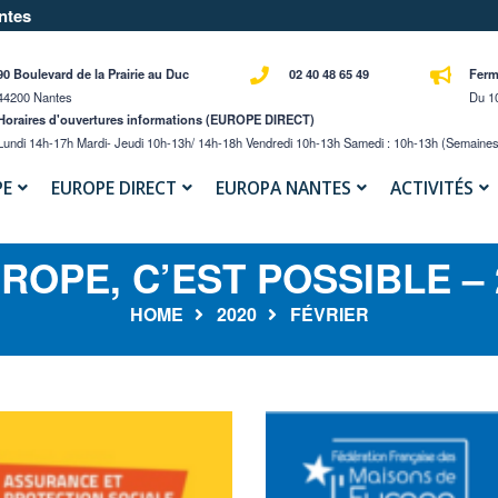
ntes
90 Boulevard de la Prairie au Duc
02 40 48 65 49
Ferm
44200 Nantes
Du 10
Horaires d'ouvertures informations (EUROPE DIRECT)
Lundi 14h-17h Mardi- Jeudi 10h-13h/ 14h-18h Vendredi 10h-13h Samedi : 10h-13h (semaines
PE
EUROPE DIRECT
EUROPA NANTES
ACTIVITÉS
UROPE, C’EST POSSIBLE – 
HOME
2020
FÉVRIER